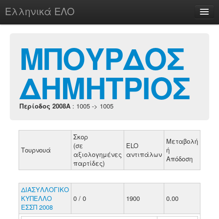
Ελληνικά ΕΛΟ
Περί
ΜΠΟΥΡΔΟΣ
ΔΗΜΗΤΡΙΟΣ
chesstu.be @ discord
Login
Περίοδος 2008A
: 1005 -> 1005
Σκορ
Μεταβολή
(σε
ELO
Τουρνουά
ή
αξιολογημένες
αντιπάλων
Απόδοση
παρτίδες)
ΔΙΑΣΥΛΛΟΓΙΚΟ
ΚΥΠΕΛΛΟ
0 / 0
1900
0.00
ΕΣΣΠ 2008