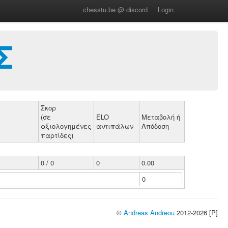
chesstu.be @ discord
Login
Σ
Σκορ
(σε
ELO
Μεταβολή ή
αξιολογημένες
αντιπάλων
Απόδοση
παρτίδες)
0 / 0
0
0.00
0
©
Andreas Andreou
2012-2026 [P]