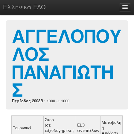
Ελληνικά ΕΛΟ
Περί
ΑΓΓΕΛΟΠΟΥ
ΛΟΣ
chesstu.be @ discord
Login
ΠΑΝΑΓΙΩΤΗ
Σ
Περίοδος 2008B
: 1000 -> 1000
Σκορ
Μεταβολή
(σε
ELO
Τουρνουά
ή
αξιολογημένες
αντιπάλων
Απόδοση