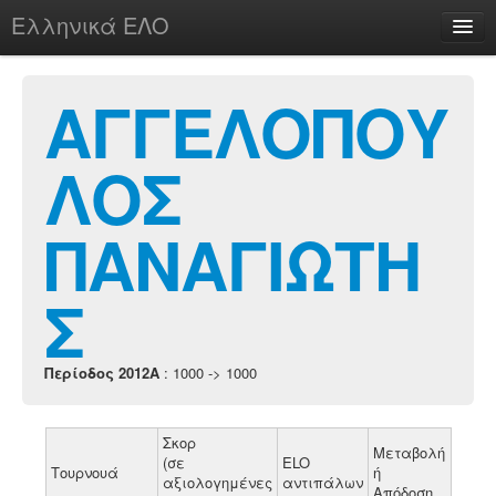
Ελληνικά ΕΛΟ
Περί
ΑΓΓΕΛΟΠΟΥ
ΛΟΣ
chesstu.be @ discord
Login
ΠΑΝΑΓΙΩΤΗ
Σ
Περίοδος 2012A
: 1000 -> 1000
Σκορ
Μεταβολή
(σε
ELO
Τουρνουά
ή
αξιολογημένες
αντιπάλων
Απόδοση