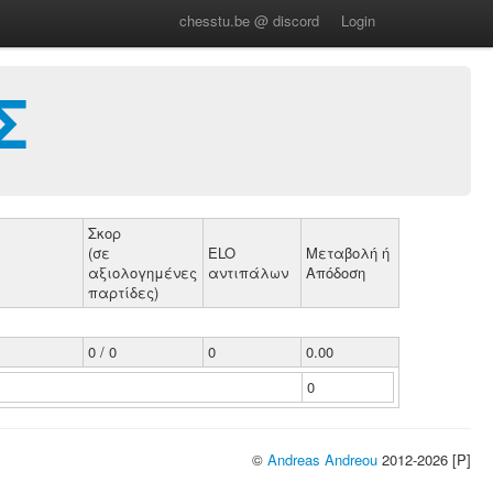
chesstu.be @ discord
Login
Σ
Σκορ
(σε
ELO
Μεταβολή ή
αξιολογημένες
αντιπάλων
Απόδοση
παρτίδες)
0 / 0
0
0.00
0
©
Andreas Andreou
2012-2026 [P]