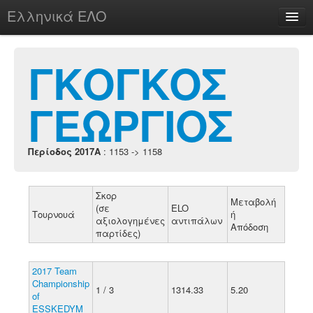
Ελληνικά ΕΛΟ
Περί
ΓΚΟΓΚΟΣ
ΓΕΩΡΓΙΟΣ
chesstu.be @ discord
Login
Περίοδος 2017A
: 1153 -> 1158
Σκορ
Μεταβολή
(σε
ELO
Τουρνουά
ή
αξιολογημένες
αντιπάλων
Απόδοση
παρτίδες)
2017 Team
Championship
1 / 3
1314.33
5.20
of
ESSKEDYM