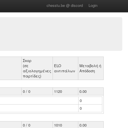
chesstu.be @ discord
Login
Σκορ
(σε
ELO
Μεταβολή ή
αξιολογημένες
αντιπάλων
Απόδοση
παρτίδες)
0 / 0
1120
0.00
0
0
0 / 0
1010
0.00