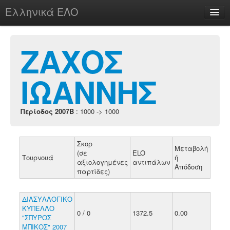
Ελληνικά ΕΛΟ
Περί
ΖΑΧΟΣ
ΙΩΑΝΝΗΣ
chesstu.be @ discord
Login
Περίοδος 2007B
: 1000 -> 1000
Σκορ
Μεταβολή
(σε
ELO
Τουρνουά
ή
αξιολογημένες
αντιπάλων
Απόδοση
παρτίδες)
ΔΙΑΣΥΛΛΟΓΙΚΟ
ΚΥΠΕΛΛΟ
0 / 0
1372.5
0.00
"ΣΠΥΡΟΣ
ΜΠΙΚΟΣ" 2007