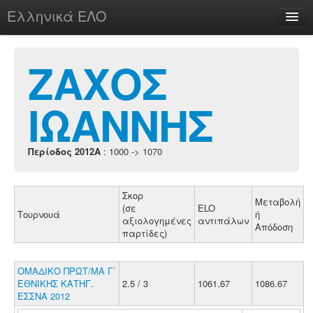
Ελληνικά ΕΛΟ
Περί
ΖΑΧΟΣ
ΙΩΑΝΝΗΣ
chesstu.be @ discord
Login
Περίοδος 2012A
: 1000 -> 1070
Σκορ
Μεταβολή
(σε
ELO
Τουρνουά
ή
αξιολογημένες
αντιπάλων
Απόδοση
παρτίδες)
ΟΜΑΔΙΚΟ ΠΡΩΤ/ΜΑ Γ΄
ΕΘΝΙΚΗΣ ΚΑΤΗΓ.
2.5 / 3
1061.67
1086.67
ΕΣΣΝΑ 2012