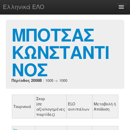
Ελληνικά ΕΛΟ
Περί
ΜΠΟΤΣΑΣ
ΚΩΝΣΤΑΝΤΙ
chesstu.be @ discord
Login
ΝΟΣ
Περίοδος 2008B
: 1005 -> 1000
Σκορ
(σε
ELO
Μεταβολή ή
Τουρνουά
αξιολογημένες
αντιπάλων
Απόδοση
παρτίδες)
3ο