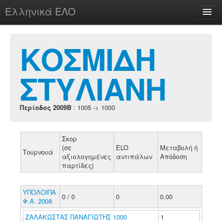
Ελληνικά ΕΛΟ
Περί
ΚΟΣΜΙΔΗ
ΣΤΥΛΙΑΝΗ
chesstu.be @ discord
Login
Περίοδος 2009B
: 1005 -> 1000
Σκορ
(σε
ELO
Μεταβολή ή
Τουρνουά
αξιολογημένες
αντιπάλων
Απόδοση
παρτίδες)
ΥΠΟΛΟΙΠΑ
0 / 0
0
0.00
Φ.Α. 2008
ΖΑΛΑΚΩΣΤΑΣ ΠΑΝΑΓΙΩΤΗΣ 1000
1