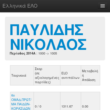
Ελληνικά ΕΛΟ
Περί
ΠΑΥΛΙΔΗΣ
ΝΙΚΟΛΑΟΣ
chesstu.be @ discord
Login
Περίοδος 2014A
: 1000 -> 1005
Σκορ
Μεταβολή
(σε
ELO
Τουρνουά
ή
αξιολογημένες
αντιπάλων
Απόδοση
παρτίδες)
6ο
ΟΜΑΔ.ΠΡΩΤ/
ΜΑ ΠΑΙΔΩΝ-
0 / 0
1311.67
0.00
ΚΟΡΑΣΙΔΩΝ