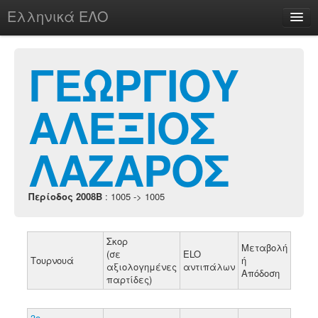
Ελληνικά ΕΛΟ
Περί
ΓΕΩΡΓΙΟΥ
ΑΛΕΞΙΟΣ
chesstu.be @ discord
Login
ΛΑΖΑΡΟΣ
Περίοδος 2008B
: 1005 -> 1005
Σκορ
Μεταβολή
(σε
ELO
Τουρνουά
ή
αξιολογημένες
αντιπάλων
Απόδοση
παρτίδες)
3ο