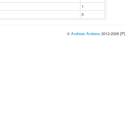
1
0
©
Andreas Andreou
2012-2026 [P]