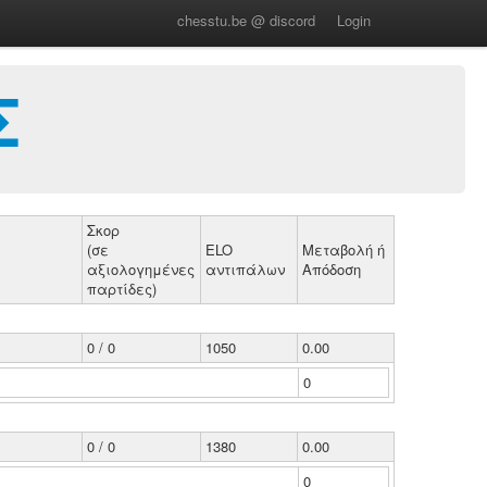
chesstu.be @ discord
Login
Σ
Σκορ
(σε
ELO
Μεταβολή ή
αξιολογημένες
αντιπάλων
Απόδοση
παρτίδες)
0 / 0
1050
0.00
0
0 / 0
1380
0.00
0