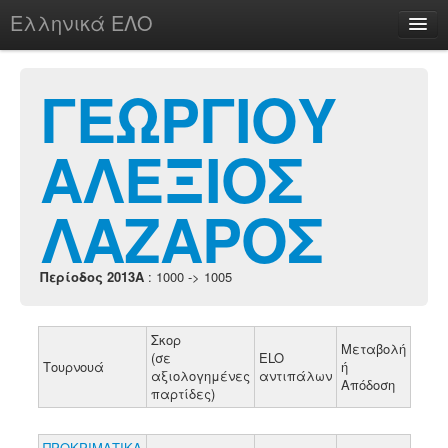
Ελληνικά ΕΛΟ
Περί
ΓΕΩΡΓΙΟΥ
ΑΛΕΞΙΟΣ
chesstu.be @ discord
Login
ΛΑΖΑΡΟΣ
Περίοδος 2013A
: 1000 -> 1005
Σκορ
Μεταβολή
(σε
ELO
Τουρνουά
ή
αξιολογημένες
αντιπάλων
Απόδοση
παρτίδες)
ΠΡΟΚΡΙΜΑΤΙΚΑ