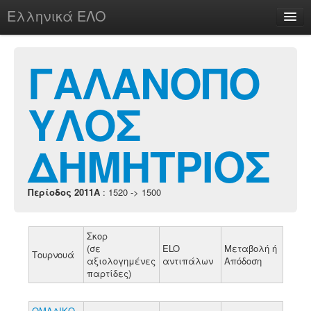
Ελληνικά ΕΛΟ
Περί
ΓΑΛΑΝΟΠΟ
ΥΛΟΣ
chesstu.be @ discord
Login
ΔΗΜΗΤΡΙΟΣ
Περίοδος 2011A
: 1520 -> 1500
Σκορ
(σε
ELO
Μεταβολή ή
Τουρνουά
αξιολογημένες
αντιπάλων
Απόδοση
παρτίδες)
ΟΜΑΔΙΚΟ