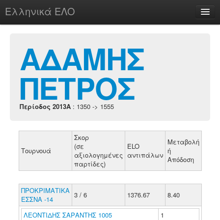
Ελληνικά ΕΛΟ
Περί
ΑΔΑΜΗΣ
ΠΕΤΡΟΣ
chesstu.be @ discord
Login
Περίοδος 2013A
: 1350 -> 1555
Σκορ
Μεταβολή
(σε
ELO
Τουρνουά
ή
αξιολογημένες
αντιπάλων
Απόδοση
παρτίδες)
ΠΡΟΚΡΙΜΑΤΙΚΑ
3 / 6
1376.67
8.40
ΕΣΣΝΑ -14
ΛΕΟΝΤΙΔΗΣ ΣΑΡΑΝΤΗΣ 1005
1