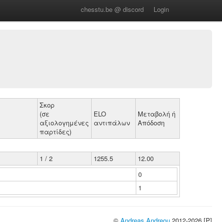
chesstu.be @ discord
Login
Σκορ
(σε
ELO
Μεταβολή ή
αξιολογημένες
αντιπάλων
Απόδοση
παρτίδες)
1 / 2
1255.5
12.00
0
1
©
Andreas Andreou
2012-2026 [P]