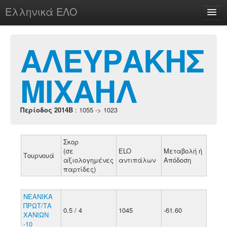
Ελληνικά ΕΛΟ
Περί
ΑΛΕΥΡΑΚΗΣ
ΜΙΧΑΗΛ
chesstu.be @ discord
Login
Περίοδος 2014B
: 1055 -> 1023
Σκορ
(σε
ELO
Μεταβολή ή
Τουρνουά
αξιολογημένες
αντιπάλων
Απόδοση
παρτίδες)
ΝΕΑΝΙΚΑ
ΠΡΩΤ/ΤΑ
0.5 / 4
1045
-61.60
ΧΑΝΙΩΝ
-10