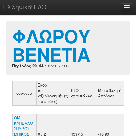
Ελληνικά ΕΛΟ
Περί
ΦΛΩΡΟΥ
ΒΕΝΕΤΙΑ
chesstu.be @ discord
Login
Περίοδος 2014A
: 1220 -> 1225
Σκορ
(σε
ELO
Μεταβολή ή
Τουρνουά
αξιολογημένες
αντιπάλων
Απόδοση
παρτίδες)
ΟΜ
ΚΥΠΕΛΛΟ
ΣΠΥΡΟΣ
ΜΠΙΚΟΣ
0 / 2
1397.5
-18.90