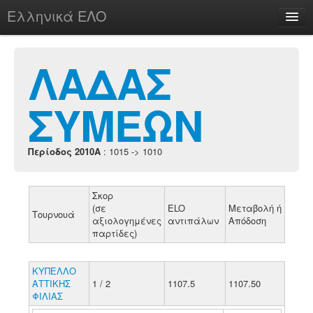
Ελληνικά ΕΛΟ
Περί
ΛΑΔΑΣ
ΣΥΜΕΩΝ
chesstu.be @ discord
Login
Περίοδος 2010A
: 1015 -> 1010
Σκορ
(σε
ELO
Μεταβολή ή
Τουρνουά
αξιολογημένες
αντιπάλων
Απόδοση
παρτίδες)
ΚΥΠΕΛΛΟ
ΑΤΤΙΚΗΣ
1 / 2
1107.5
1107.50
ΦΙΛΙΑΣ