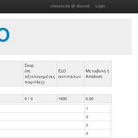
chesstu.be @ discord
Login
Ο
Σκορ
(σε
ELO
Μεταβολή ή
αξιολογημένες
αντιπάλων
Απόδοση
παρτίδες)
0 / 0
1930
0.00
1
0
0
0