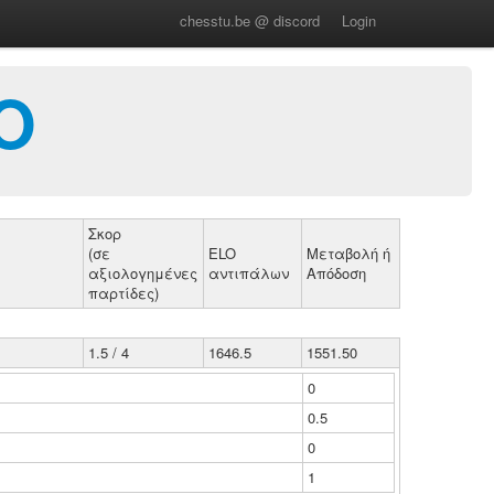
chesstu.be @ discord
Login
Ο
Σκορ
(σε
ELO
Μεταβολή ή
αξιολογημένες
αντιπάλων
Απόδοση
παρτίδες)
1.5 / 4
1646.5
1551.50
0
0.5
0
1