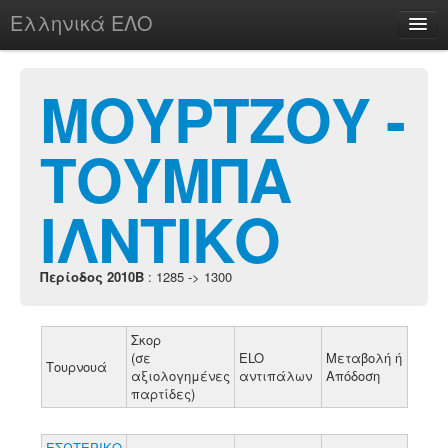
Ελληνικά ΕΛΟ
Περί
ΜΟΥΡΤΖΟΥ -
ΤΟΥΜΠΑ
chesstu.be @ discord
Login
ΙΛΝΤΙΚΟ
Περίοδος 2010B
: 1285 -> 1300
Σκορ
(σε
ELO
Μεταβολή ή
Τουρνουά
αξιολογημένες
αντιπάλων
Απόδοση
παρτίδες)
ΕΣΩΤΕΡΙΚΟ