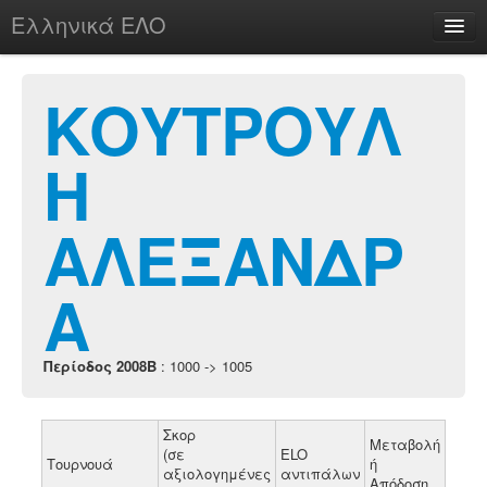
Ελληνικά ΕΛΟ
Περί
ΚΟΥΤΡΟΥΛ
Η
chesstu.be @ discord
Login
ΑΛΕΞΑΝΔΡ
Α
Περίοδος 2008B
: 1000 -> 1005
Σκορ
Μεταβολή
(σε
ELO
Τουρνουά
ή
αξιολογημένες
αντιπάλων
Απόδοση