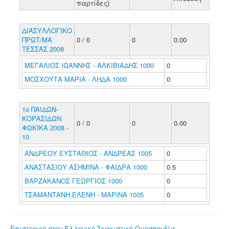
παρτίδες)
ΔΙΑΣΥΛΛΟΓΙΚΟ
ΠΡΩΤ/ΜΑ
0 / 0
0
0.00
ΤΕΣΣΑΣ 2008
ΜΕΓΑΛΙΟΣ ΙΩΑΝΝΗΣ - ΑΛΚΙΒΙΑΔΗΣ 1000
0
ΜΟΣΧΟΥΤΑ ΜΑΡΙΑ - ΛΗΔΑ 1000
0
1ο ΠΑΙΔΩΝ-
ΚΟΡΑΣΙΔΩΝ
0 / 0
0
0.00
ΦΩΚΙΚΑ 2008 -
10
ΑΝΔΡΕΟΥ ΕΥΣΤΑΘΙΟΣ - ΑΝΔΡΕΑΣ 1005
0
ΑΝΑΣΤΑΣΙΟΥ ΑΣΗΜΙΝΑ - ΦΑΙΔΡΑ 1000
0.5
ΒΑΡΖΑΚΑΝΟΣ ΓΕΩΡΓΙΟΣ 1000
0
ΤΣΑΜΑΝΤΑΝΗ ΕΛΕΝΗ - ΜΑΡΙΝΑ 1005
0
Επιστροφή στην Ελληνική Σκακιστική Ομοσπονδία