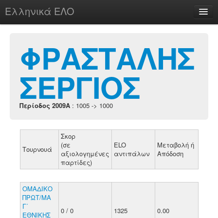
Ελληνικά ΕΛΟ
Περί
ΦΡΑΣΤΑΛΗΣ
ΣΕΡΓΙΟΣ
chesstu.be @ discord
Login
Περίοδος 2009A
: 1005 -> 1000
Σκορ
(σε
ELO
Μεταβολή ή
Τουρνουά
αξιολογημένες
αντιπάλων
Απόδοση
παρτίδες)
ΟΜΑΔΙΚΟ
ΠΡΩΤ/ΜΑ
Γ΄
0 / 0
1325
0.00
ΕΘΝΙΚΗΣ