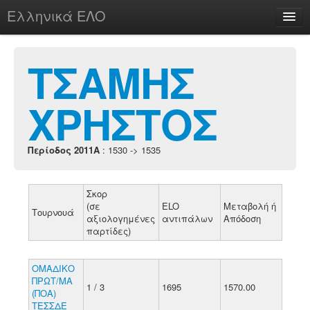
Ελληνικά ΕΛΟ
Περί
ΤΣΑΜΗΣ
ΧΡΗΣΤΟΣ
chesstu.be @ discord
Login
Περίοδος 2011A
: 1530 -> 1535
Σκορ
(σε
ELO
Μεταβολή ή
Τουρνουά
αξιολογημένες
αντιπάλων
Απόδοση
παρτίδες)
ΟΜΑΔΙΚΟ
ΠΡΩΤ/ΜΑ
1 / 3
1695
1570.00
(ΠΟΑ)
ΤΕΣΣΔΕ