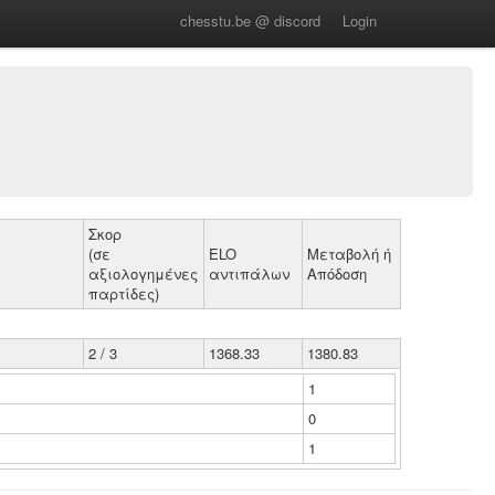
chesstu.be @ discord
Login
Σκορ
(σε
ELO
Μεταβολή ή
αξιολογημένες
αντιπάλων
Απόδοση
παρτίδες)
2 / 3
1368.33
1380.83
1
0
1