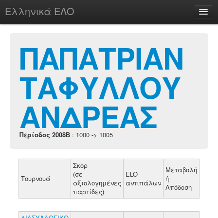
Ελληνικά ΕΛΟ
Περί
ΠΑΠΑΤΡΙΑΝ
ΤΑΦΥΛΛΟΥ
chesstu.be @ discord
Login
ΑΝΔΡΕΑΣ
Περίοδος 2008B
: 1000 -> 1005
Σκορ
Μεταβολή
(σε
ELO
Τουρνουά
ή
αξιολογημένες
αντιπάλων
Απόδοση
παρτίδες)
ΔΙΑΣΥΛΛΟΓΙΚΟ