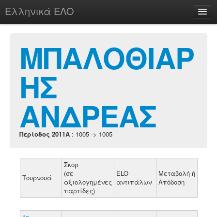
Ελληνικά ΕΛΟ
Περί
ΜΠΑΛΟΘΙΑΡ
ΗΣ
chesstu.be @ discord
Login
ΑΝΔΡΕΑΣ
Περίοδος 2011A
: 1005 -> 1005
Σκορ
(σε
ELO
Μεταβολή ή
Τουρνουά
αξιολογημένες
αντιπάλων
Απόδοση
παρτίδες)
1ο