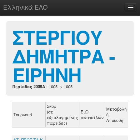
Ελληνικά ΕΛΟ
Περί
ΣΤΕΡΓΙΟΥ
ΔΗΜΗΤΡΑ -
chesstu.be @ discord
Login
ΕΙΡΗΝΗ
Περίοδος 2009A
: 1005 -> 1005
Σκορ
Μεταβολή
(σε
ELO
Τουρνουά
ή
αξιολογημένες
αντιπάλων
Απόδοση
παρτίδες)
ΑΤ. ΠΡΩΤ/ΤΑ Κ