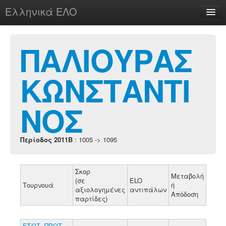
Ελληνικά ΕΛΟ
Περί
ΠΑΛΙΟΥΡΑΣ
ΚΩΝΣΤΑΝΤΙ
chesstu.be @ discord
Login
ΝΟΣ
Περίοδος 2011B
: 1005 -> 1095
Σκορ
Μεταβολή
(σε
ELO
Τουρνουά
ή
αξιολογημένες
αντιπάλων
Απόδοση
παρτίδες)
ΕΣΩΤ. ΠΡΩΤ.