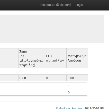
chesstu.be @ discord
Login
Σκορ
(σε
ELO
Μεταβολή ή
αξιολογημένες
αντιπάλων
Απόδοση
παρτίδες)
0 / 0
0
0.00
1
0
©
Andreas Andreou
2012-2026 [P]