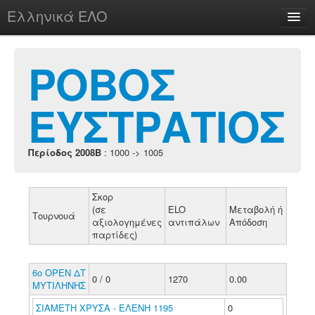
Ελληνικά ΕΛΟ
Περί
ΡΟΒΟΣ
ΕΥΣΤΡΑΤΙΟΣ
chesstu.be @ discord
Login
Περίοδος 2008B
: 1000 -> 1005
Σκορ
(σε
ELO
Μεταβολή ή
Τουρνουά
αξιολογημένες
αντιπάλων
Απόδοση
παρτίδες)
6ο ΟΡΕΝ ΔΤ
0 / 0
1270
0.00
ΜΥΤΙΛΗΝΗΣ
ΣΙΑΜΕΤΗ ΧΡΥΣΑ - ΕΛΕΝΗ 1195
0