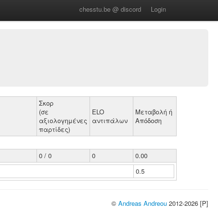
chesstu.be @ discord
Login
Σκορ
(σε
ELO
Μεταβολή ή
αξιολογημένες
αντιπάλων
Απόδοση
παρτίδες)
0 / 0
0
0.00
0.5
©
Andreas Andreou
2012-2026 [P]