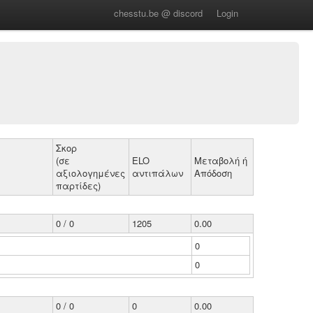
chesstu.be @ discord
Login
Σκορ
(σε
ELO
Μεταβολή ή
αξιολογημένες
αντιπάλων
Απόδοση
παρτίδες)
0 / 0
1205
0.00
0
0
0 / 0
0
0.00