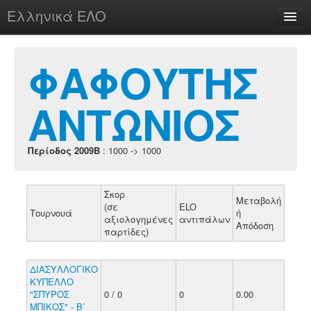
Ελληνικά ΕΛΟ
Περί
ΦΑΦΟΥΤΗΣ
ΑΝΤΩΝΙΟΣ
chesstu.be @ discord
Login
Περίοδος 2009B
: 1000 -> 1000
Σκορ
Μεταβολή
(σε
ELO
Τουρνουά
ή
αξιολογημένες
αντιπάλων
Απόδοση
παρτίδες)
ΔΙΑΣΥΛΛΟΓΙΚΟ
ΚΥΠΕΛΛΟ
"ΣΠΥΡΟΣ
0 / 0
0
0.00
ΜΠΙΚΟΣ" - Β΄