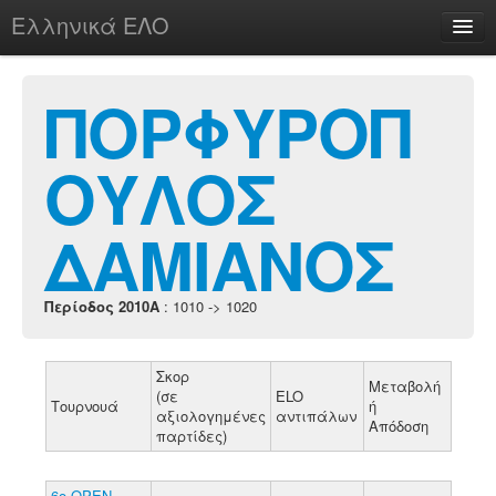
Ελληνικά ΕΛΟ
Περί
ΠΟΡΦΥΡΟΠ
ΟΥΛΟΣ
chesstu.be @ discord
Login
ΔΑΜΙΑΝΟΣ
Περίοδος 2010A
: 1010 -> 1020
Σκορ
Μεταβολή
(σε
ELO
Τουρνουά
ή
αξιολογημένες
αντιπάλων
Απόδοση
παρτίδες)
6ο ΟΡΕΝ