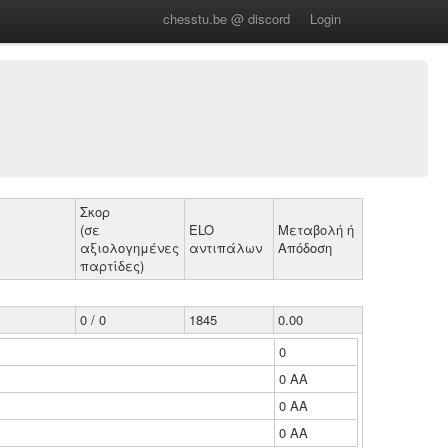
chesstu.be @ discord
Login
Σκορ
(σε
ELO
Μεταβολή ή
αξιολογημένες
αντιπάλων
Απόδοση
παρτίδες)
0 / 0
1845
0.00
0
0 ΑΑ
0 ΑΑ
0 ΑΑ