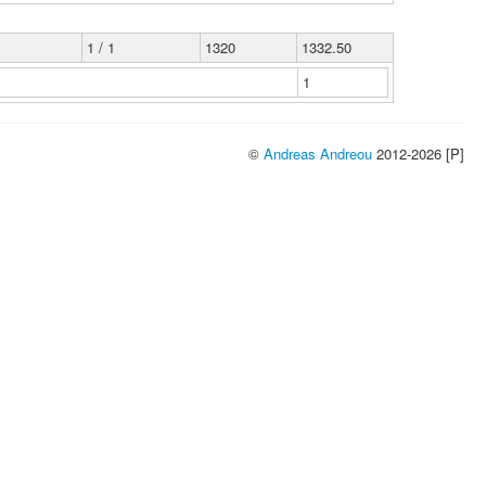
1 / 1
1320
1332.50
1
©
Andreas Andreou
2012-2026 [P]