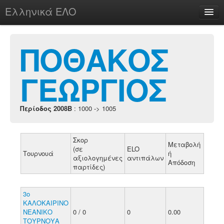
Ελληνικά ΕΛΟ
Περί
ΠΟΘΑΚΟΣ
ΓΕΩΡΓΙΟΣ
chesstu.be @ discord
Login
Περίοδος 2008B
: 1000 -> 1005
Σκορ
Μεταβολή
(σε
ELO
Τουρνουά
ή
αξιολογημένες
αντιπάλων
Απόδοση
παρτίδες)
3ο
ΚΑΛΟΚΑΙΡΙΝΟ
ΝΕΑΝΙΚΟ
0 / 0
0
0.00
ΤΟΥΡΝΟΥΑ