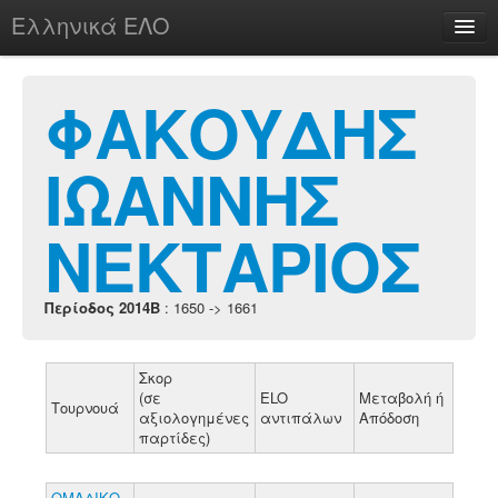
Ελληνικά ΕΛΟ
Περί
ΦΑΚΟΥΔΗΣ
ΙΩΑΝΝΗΣ
chesstu.be @ discord
Login
ΝΕΚΤΑΡΙΟΣ
Περίοδος 2014B
: 1650 -> 1661
Σκορ
(σε
ELO
Μεταβολή ή
Τουρνουά
αξιολογημένες
αντιπάλων
Απόδοση
παρτίδες)
ΟΜΑΔΙΚΟ