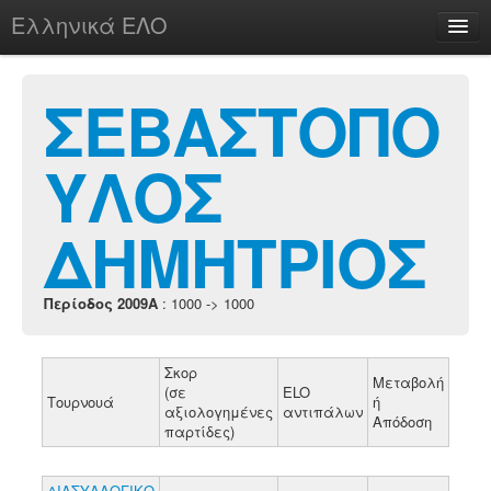
Ελληνικά ΕΛΟ
Περί
ΣΕΒΑΣΤΟΠΟ
ΥΛΟΣ
chesstu.be @ discord
Login
ΔΗΜΗΤΡΙΟΣ
Περίοδος 2009A
: 1000 -> 1000
Σκορ
Μεταβολή
(σε
ELO
Τουρνουά
ή
αξιολογημένες
αντιπάλων
Απόδοση
παρτίδες)
ΔΙΑΣΥΛΛΟΓΙΚΟ