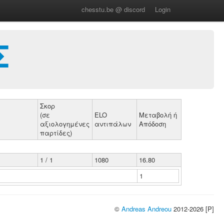
chesstu.be @ discord
Login
Σ
Σκορ
(σε
ELO
Μεταβολή ή
αξιολογημένες
αντιπάλων
Απόδοση
παρτίδες)
1 / 1
1080
16.80
1
©
Andreas Andreou
2012-2026 [P]