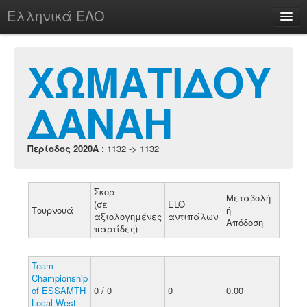
Ελληνικά ΕΛΟ
Περί
ΧΩΜΑΤΙΔΟΥ
ΔΑΝΑΗ
chesstu.be @ discord
Login
Περίοδος 2020A
: 1132 -> 1132
Σκορ
Μεταβολή
(σε
ELO
Τουρνουά
ή
αξιολογημένες
αντιπάλων
Απόδοση
παρτίδες)
Team
Championship
of ESSAMTH
0 / 0
0
0.00
Local West