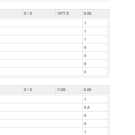
0 / 0
1077.5
0.00
1
1
1
0
0
0
0
0 / 0
1120
0.00
1
0.5
0
0
1