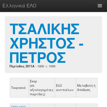
Ελληνικά ΕΛΟ
Περί
ΤΣΑΛΙΚΗΣ
ΧΡΗΣΤΟΣ -
chesstu.be @ discord
Login
ΠΕΤΡΟΣ
Περίοδος 2011A
: 1000 -> 1000
Σκορ
(σε
ELO
Μεταβολή ή
Τουρνουά
αξιολογημένες
αντιπάλων
Απόδοση
παρτίδες)
ΟΜΑΔΙΚΟ