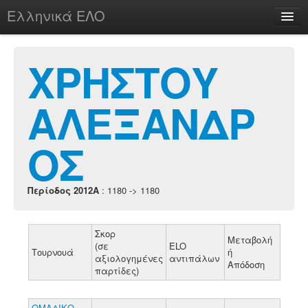
Ελληνικά ΕΛΟ
Περί
ΧΡΗΣΤΟΥ
ΑΛΕΞΑΝΔΡ
chesstu.be @ discord
Login
ΟΣ
Περίοδος 2012A
: 1180 -> 1180
Σκορ
Μεταβολή
(σε
ELO
Τουρνουά
ή
αξιολογημένες
αντιπάλων
Απόδοση
παρτίδες)
ΟΜΑΔΙΚΟ