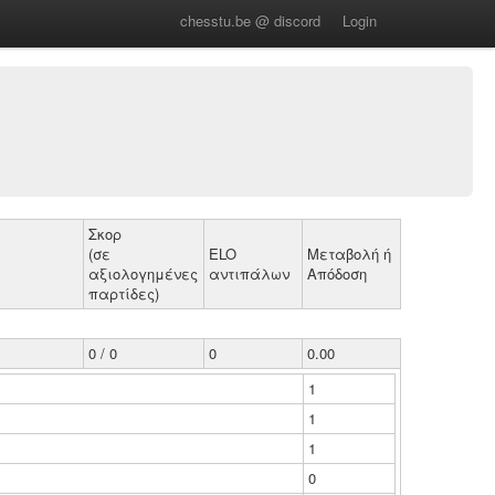
chesstu.be @ discord
Login
Σκορ
(σε
ELO
Μεταβολή ή
αξιολογημένες
αντιπάλων
Απόδοση
παρτίδες)
0 / 0
0
0.00
1
1
1
0