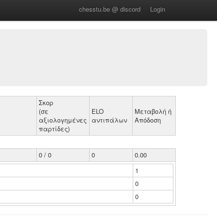
chesstu.be @ discord
Login
Σκορ
(σε
ELO
Μεταβολή ή
αξιολογημένες
αντιπάλων
Απόδοση
παρτίδες)
0 / 0
0
0.00
1
0
0