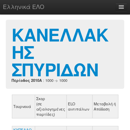
Ελληνικά ΕΛΟ
Περί
ΚΑΝΕΛΛΑΚ
ΗΣ
chesstu.be @ discord
Login
ΣΠΥΡΙΔΩΝ
Περίοδος 2010A
: 1000 -> 1000
Σκορ
(σε
ELO
Μεταβολή ή
Τουρνουά
αξιολογημένες
αντιπάλων
Απόδοση
παρτίδες)
ΚΥΠΕΛΛΟ